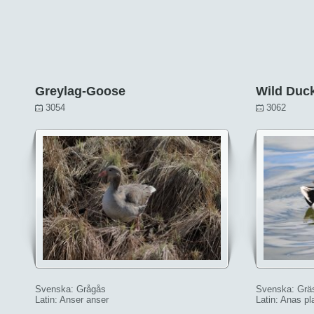
Greylag-Goose
Wild Duc
3054
3062
Svenska: Grågås
Svenska: Grä
Latin: Anser anser
Latin: Anas p