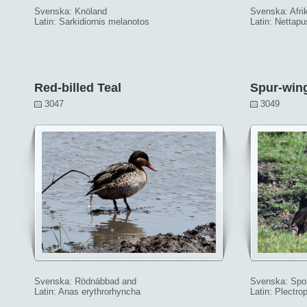
Svenska: Knöland
Svenska: Afri
Latin: Sarkidiornis melanotos
Latin: Nettapu
Red-billed Teal
Spur-win
3047
3049
Svenska: Rödnäbbad and
Svenska: Spo
Latin: Anas erythrorhyncha
Latin: Plectr