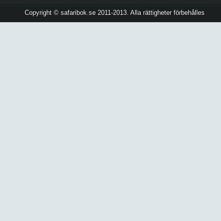
Copyright © safaribok.se 2011-2013. Alla rättigheter förbehålles