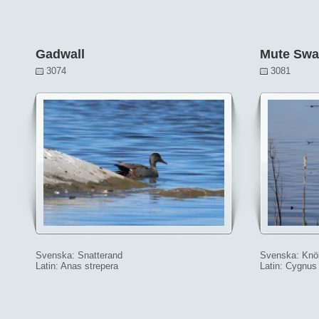
Gadwall
Mute Sw
3074
3081
Svenska: Snatterand
Svenska: Knö
Latin: Anas strepera
Latin: Cygnus 