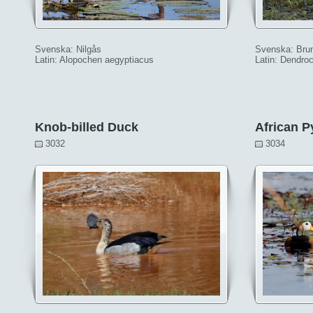
Svenska: Nilgås
Svenska: Brun
Latin: Alopochen aegyptiacus
Latin: Dendroc
Knob-billed Duck
African 
3032
3034