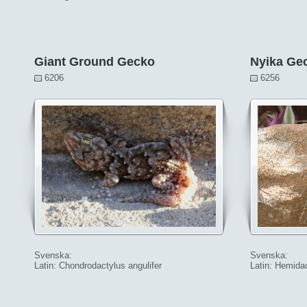
Giant Ground Gecko
Nyika Ge
6206
6256
Svenska:
Svenska:
Latin: Chondrodactylus angulifer
Latin: Hemida