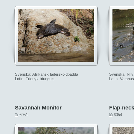
Svenska: Afrikansk lädersköldpadda
Svenska: Nilv
Latin: Trionyx triunguis
Latin: Varanus
Savannah Monitor
Flap-nec
6051
6054