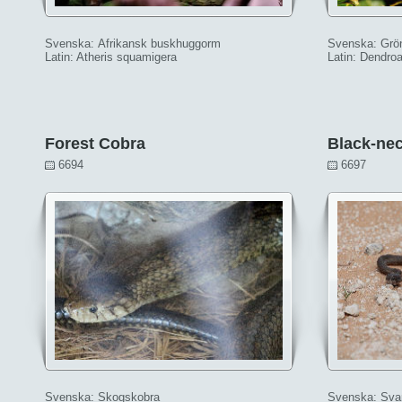
Svenska: Afrikansk buskhuggorm
Svenska: Gr
Latin: Atheris squamigera
Latin: Dendro
Forest Cobra
Black-nec
6694
6697
Svenska: Skogskobra
Svenska: Svar