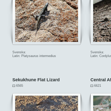
Svenska:
Svenska:
Latin: Platysaurus intermedius
Latin: Cordyl
Sekukhune Flat Lizard
Central A
6565
6621