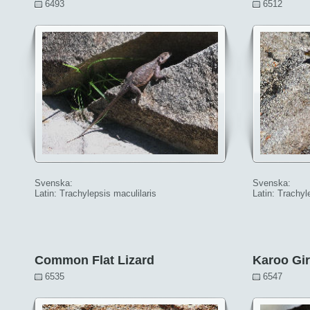
6493
6512
Svenska:
Svenska:
Latin: Trachylepsis maculilaris
Latin: Trachyl
Common Flat Lizard
Karoo Gir
6535
6547