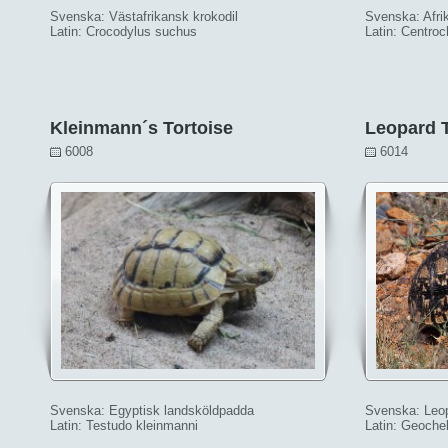
Svenska: Västafrikansk krokodil
Svenska: Afri
Latin: Crocodylus suchus
Latin: Centroc
Kleinmann´s Tortoise
Leopard T
6008
6014
Svenska: Egyptisk landsköldpadda
Svenska: Leo
Latin: Testudo kleinmanni
Latin: Geochel