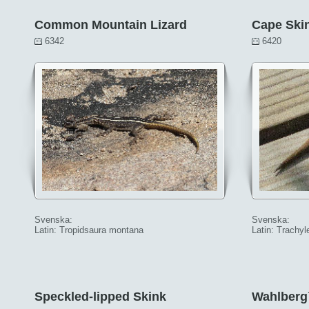
Common Mountain Lizard
Cape Ski
6342
6420
Svenska:
Svenska:
Latin: Tropidsaura montana
Latin: Trachyl
Speckled-lipped Skink
Wahlberg´