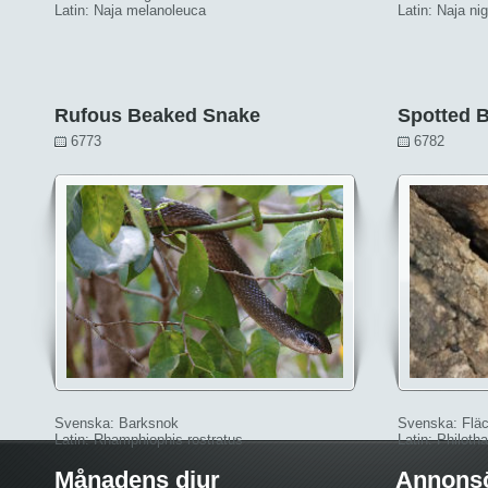
Latin: Naja melanoleuca
Latin: Naja nig
Rufous Beaked Snake
Spotted 
6773
6782
Svenska: Barksnok
Svenska: Flä
Latin: Rhamphiophis rostratus
Latin: Philot
Månadens djur
Annons