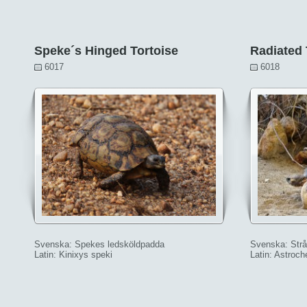
Speke´s Hinged Tortoise
Radiated 
6017
6018
Svenska: Spekes ledsköldpadda
Svenska: Strå
Latin: Kinixys speki
Latin: Astroch