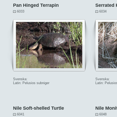
Pan Hinged Terrapin
Serrated 
6033
6034
Svenska:
Svenska:
Latin: Pelusios subniger
Latin: Pelusio
Nile Soft-shelled Turtle
Nile Moni
6041
6048