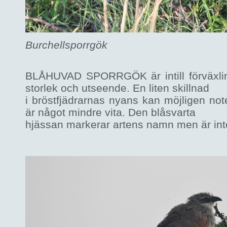
Burchellsporrgök
BLÅHUVAD SPORRGÖK är intill förväxling 
storlek och utseende. En liten skillnad
i bröstfjädrarnas nyans kan möjligen no
är något mindre vita. Den blåsvarta
hjässan markerar artens namn men är inte 