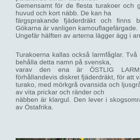
Gemensamt för de flesta turakoer och gö
huvud och kort näbb. De kan ha
färgsprakande fjäderdräkt och finns
Gökarna är vanligen kamouflagefärgade.
Ungefär hälften av arterna lägger ägg i an
Turakoerna kallas också larmfåglar. Två 
behålla detta namn på svenska,
varav den ena är ÖSTLIG LARM
förhållandevis diskret fjäderdräkt, för att 
turako, med mörkgrå ovansida och ljusgrå
av vita prickar och ränder och
näbben är klargul. Den lever i skogsomr
av Östafrika.