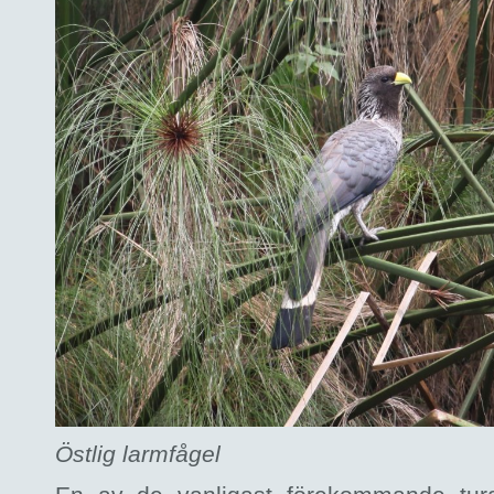
Östlig larmfågel