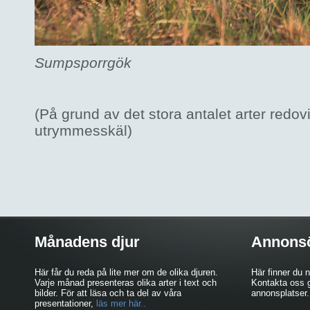
Sumpsporrgök
(På grund av det stora antalet arter redov
utrymmesskäl)
Månadens djur
Annons
Här får du reda på lite mer om de olika djuren.
Här finner du 
Varje månad presenteras olika arter i text och
Kontakta oss g
bilder. För att läsa och ta del av våra
annonsplatser.
presentationer,
läs mer här..