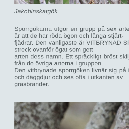
Jakobinskatgök
Sporrgökarna utgör en grupp på sex art
är att de har röda ögon och långa stjärt-
fjädrar. Den vanligaste är VITBRYNAD S
streck ovanför ögat som gett
arten dess namn. Ett spräckligt bröst sk
från de övriga arterna i gruppen.
Den vitbrynade sporrgöken livnär sig på 
och däggdjur och ses ofta i utkanten av
gräsbränder.