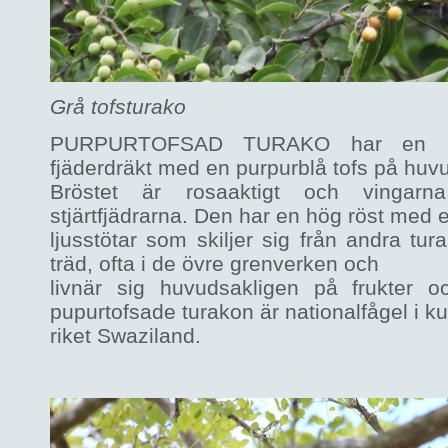
Grå tofsturako
PURPURTOFSAD TURAKO har en m
fjäderdräkt med en purpurblå tofs på huv
Bröstet är rosaaktigt och vingarn
stjärtfjädrarna. Den har en hög röst med 
ljusstötar som skiljer sig från andra tur
träd, ofta i de övre grenverken och
livnär sig huvudsakligen på frukter o
pupurtofsade turakon är nationalfågel i k
riket Swaziland.